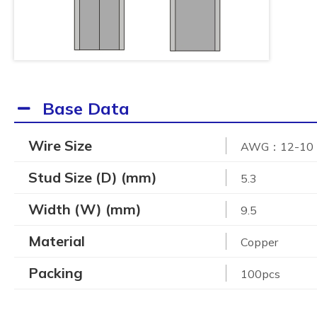
Base Data
Wire Size
AWG：12-10 
Stud Size (D) (mm)
5.3
Width (W) (mm)
9.5
Material
Copper
Packing
100pcs