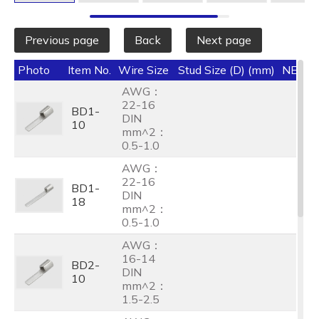
Previous page
Back
Next page
Photo
Item No.
Wire Size
Stud Size (D) (mm)
NEMA
AWG：
22-16
BD1-
DIN
10
mm^2：
0.5-1.0
AWG：
22-16
BD1-
DIN
18
mm^2：
0.5-1.0
AWG：
16-14
BD2-
DIN
10
mm^2：
1.5-2.5