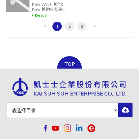
KSS WCT 其他：
KSS 其他扎线带相
NYLON
UL94V-
85 /
KTV-150
15
关产品。
Detail
66
2
185
«
»
1
2
3
KTV-
NYLON
UL94V-
85 /
15
150BK
66
2
185
TOP
NYLON
UL94V-
85 /
KTV-170
1
66
2
185
KTV-
NYLON
UL94V-
85 /
1
170BK
66
2
185
NYLON
UL94V-
85 /
KTV-180
18
66
2
185