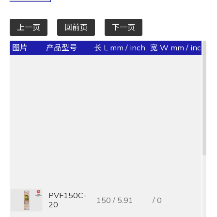
上一页
回前页
下一页
图片
产品型号
长 L mm / inch
宽 W mm / inch
承
PVF150C-
150 / 5.91
/ 0
20