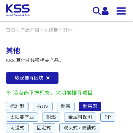
首页
产品介绍
扎线带
其他
其他
KSS 其他扎线带相关产品。
收起搜寻区块
※ 请点选下方标签，来切换搜寻项目
标准型
抗UV
耐寒
耐高温
太阳能产业
耐燃
金属可探测
PP
可退式
固定式
双头式 / 双锁式