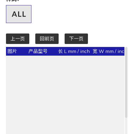
全选
宽 W mm / inch
全选
上一页
回前页
下一页
承受力 lbs/kgf/N
图片
产品型号
长 L mm / inch
宽 W mm / inch
承
全选
最大束线径 (mm)
全选
基板孔径 (mm)
全选
基板厚度 (mm)
全选