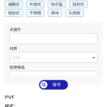
插鞘式
外齿式
标示型
铅封式
粘扣式
不锈钢
其他
扎线枪
关键字
材质
全选
耐燃等级
全选
搜寻
温度°C/°F
全选
PVF
长 L mm / inch
样式：