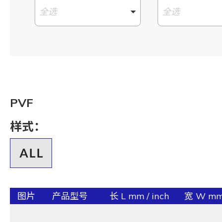
全选
全选
PVF
样式：
图片
产品型号
长 L mm / inch
宽 W mm 