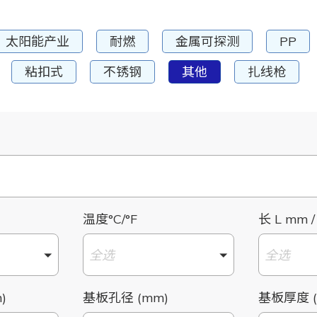
太阳能产业
耐燃
金属可探测
PP
粘扣式
不锈钢
其他
扎线枪
温度°C/°F
长 L mm /
全选
全选
)
基板孔径 (mm)
基板厚度 (