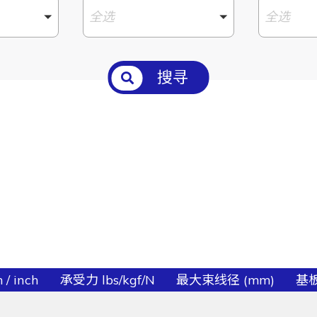
全选
全选
搜寻
/ inch
承受力 lbs/kgf/N
最大束线径 (mm)
基板