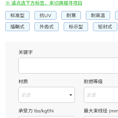
※ 请点选下方标签，来切换搜寻项目
标准型
抗UV
耐寒
耐高温
插鞘式
外齿式
标示型
铅封式
关键字
材质
耐燃等级
全选
全选
承受力 lbs/kgf/N
最大束线径 (mm