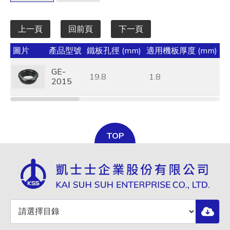
上一頁
回前頁
下一頁
圖片
產品型號
鐵板孔徑 (mm)
適用機板厚度 (mm)
扁
GE-
19.8
1.8
2015
TOP