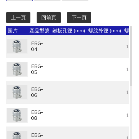
上一頁
回前頁
下一頁
圖片
產品型號
鐵板孔徑 (mm)
螺紋外徑 (mm)
螺紋長度
EBG-
12.5
04
EBG-
12.2
05
EBG-
13.6
06
EBG-
15.4
08
EBG-
19.7