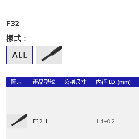
F32
樣式：
圖片
產品型號
公稱尺寸
內徑 I.D. (mm)
F32-1
1.4±0.2