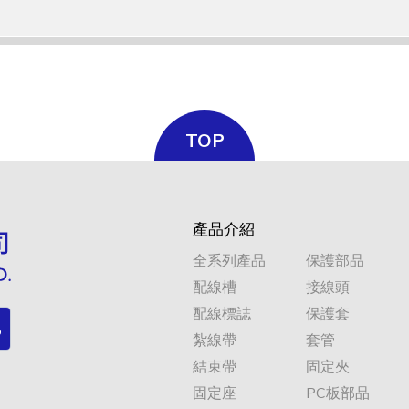
TOP
0.25
2：1
1.25
0.44
產品介紹
全系列產品
保護部品
配線槽
接線頭
配線標誌
保護套
紮線帶
套管
0.25
2：1
1.5
0.44
結束帶
固定夾
固定座
PC板部品