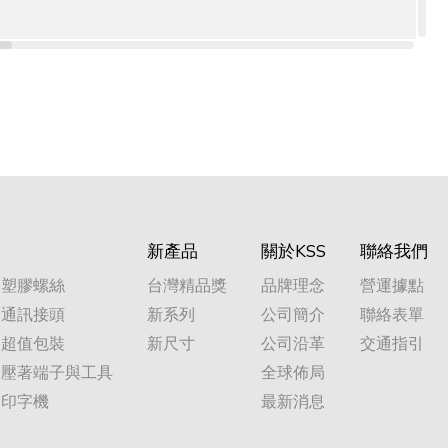
90℃以上
-55~125℃
不透光
新產品
關於KSS
聯絡我們
塑膠螺絲
台灣精品獎
品牌理念
營運據點
通訊接頭
新系列
公司簡介
聯絡表單
超值包裝
新尺寸
公司沿革
交通指引
壓著端子與工具
全球佈局
90℃以上
-55~125℃
不透光
印字機
最新消息