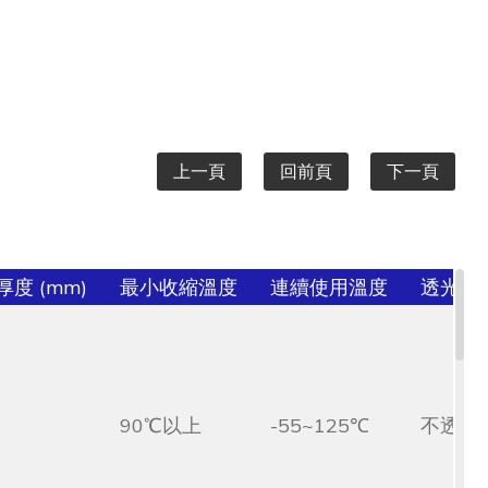
上一頁
回前頁
下一頁
度 (mm)
最小收縮溫度
連續使用溫度
透光/
90℃以上
-55~125℃
不透光