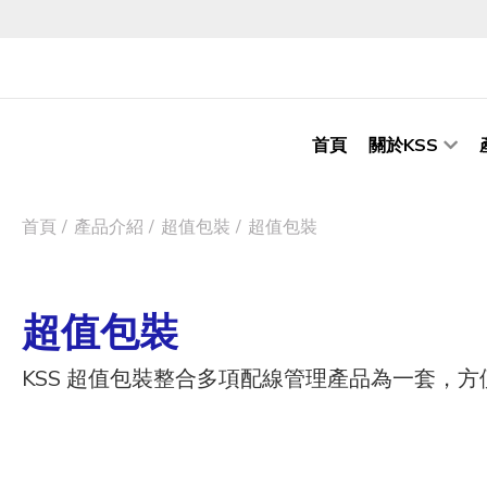
首頁
關於KSS
首頁
產品介紹
超值包裝
超值包裝
超值包裝
KSS 超值包裝整合多項配線管理產品為一套，