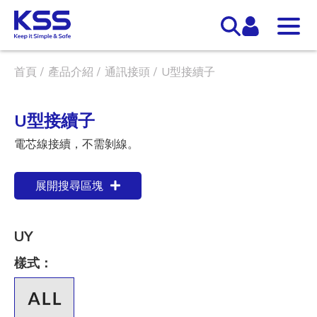
首頁
產品介紹
通訊接頭
U型接續子
U型接續子
電芯線接續，不需剝線。
展開搜尋區塊
UY
樣式：