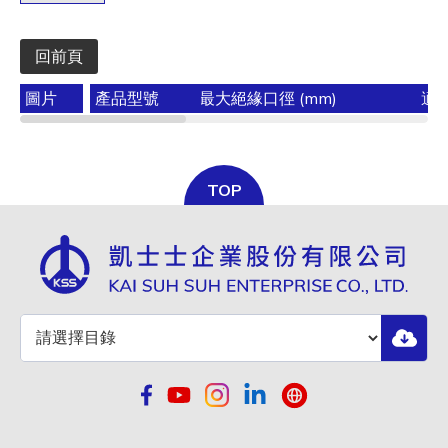
回前頁
圖片
產品型號
最大絕緣口徑 (mm)
適用
TOP