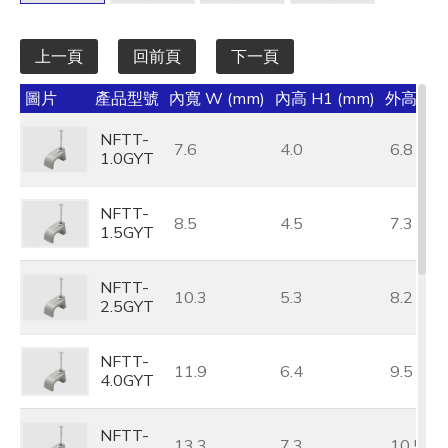
上一頁
回前頁
下一頁
圖片
產品型號
內寬 W (mm)
內高 H1 (mm)
外高 H (
NFTT-
7.6
4.0
6.8
1.0GYT
NFTT-
8.5
4.5
7.3
1.5GYT
NFTT-
10.3
5.3
8.2
2.5GYT
NFTT-
11.9
6.4
9.5
4.0GYT
NFTT-
13.3
7.3
10.5