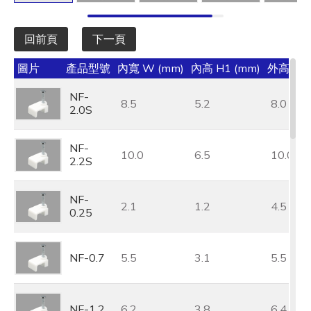
回前頁
下一頁
圖片
產品型號
內寬 W (mm)
內高 H1 (mm)
外高 H (
NF-
8.5
5.2
8.0
2.0S
NF-
10.0
6.5
10.0
2.2S
NF-
2.1
1.2
4.5
0.25
NF-0.7
5.5
3.1
5.5
NF-1.2
6.2
3.8
6.4