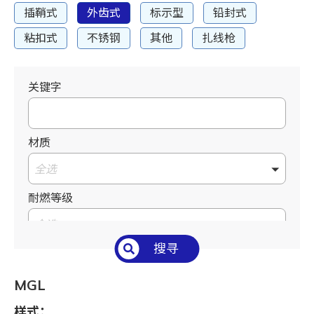
插鞘式
外齿式
标示型
铅封式
粘扣式
不锈钢
其他
扎线枪
关键字
材质
全选
耐燃等级
全选
搜寻
温度°C/°F
全选
MGL
长 L mm / inch
样式：