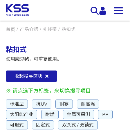
首页
产品介绍
扎线带
粘扣式
粘扣式
使用魔鬼毡，可重复使用。
收起搜寻区块
※ 请点选下方标签，来切换搜寻项目
标准型
抗UV
耐寒
耐高温
太阳能产业
耐燃
金属可探测
PP
可退式
固定式
双头式 / 双锁式