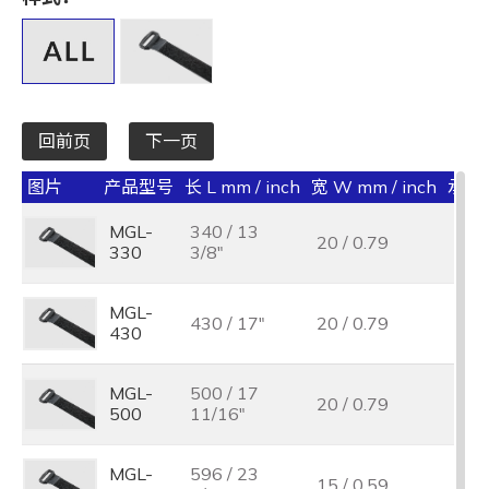
全选
宽 W mm / inch
全选
回前页
下一页
承受力 lbs/kgf/N
图片
产品型号
长 L mm / inch
宽 W mm / inch
承受力 
全选
MGL-
340 / 13
20 / 0.79
最大束线径 (mm)
330
3/8"
全选
MGL-
430 / 17"
20 / 0.79
430
基板孔径 (mm)
全选
MGL-
500 / 17
20 / 0.79
500
11/16"
基板厚度 (mm)
全选
MGL-
596 / 23
15 / 0.59