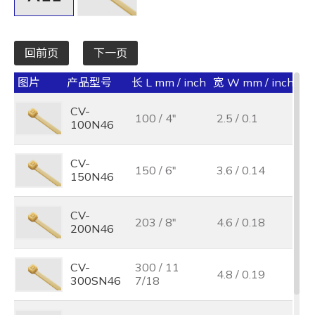
回前页
下一页
图片
产品型号
长 L mm / inch
宽 W mm / inch
承受
CV-
100 / 4"
2.5 / 0.1
18
100N46
CV-
150 / 6"
3.6 / 0.14
40
150N46
CV-
203 / 8"
4.6 / 0.18
50
200N46
CV-
300 / 11
4.8 / 0.19
50
300SN46
7/18