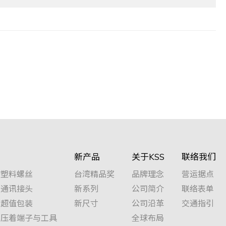
新产品
关于KSS
联络我们
塑料螺丝
台湾精品奖
品牌理念
营运据点
通讯接头
新系列
公司简介
联络表单
超值包装
新尺寸
公司沿革
交通指引
压着端子与工具
全球布局