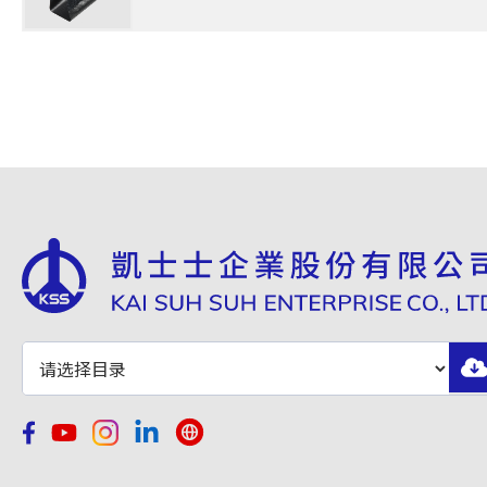
WBT-246-10M
70
WBT-340-10M
100