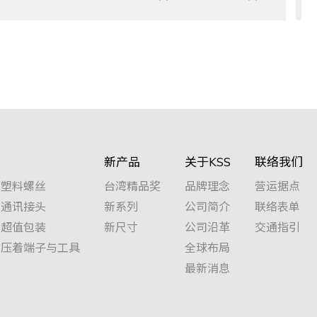
每包10M
每包10M
新产品
关于KSS
联络我们
塑料螺丝
台湾精品奖
品牌理念
营运据点
通讯接头
新系列
公司简介
联络表单
超值包装
新尺寸
公司沿革
交通指引
压着端子与工具
全球布局
最新消息