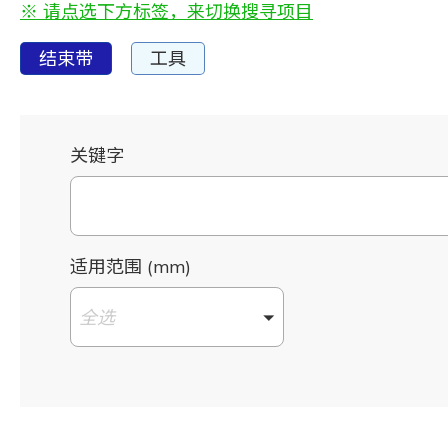
※ 请点选下方标签，来切换搜寻项目
结束带
工具
关键字
适用范围 (mm)
全选