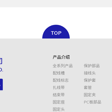
PVC
黑色
RoHS
TOP
PVC
黑色
RoHS
产品介绍
全系列产品
保护部品
配线槽
接线头
配线标志
保护套
扎线带
套管
结束带
固定夹
固定座
PC板部品
固定头