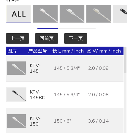
全选
宽 W mm / inch
全选
上一页
回前页
下一页
承受力 lbs/kgf/N
图片
产品型号
长 L mm / inch
宽 W mm / inch
承受力
全选
KTV-
最大束线径 (mm)
145 / 5 3/4"
2.0 / 0.08
145
全选
基板孔径 (mm)
KTV-
145 / 5 3/4"
2.0 / 0.08
145BK
全选
基板厚度 (mm)
KTV-
150 / 6"
3.6 / 0.14
150
全选