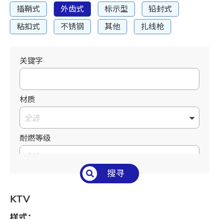
插鞘式
外齿式
标示型
铅封式
粘扣式
不锈钢
其他
扎线枪
关键字
材质
全选
耐燃等级
全选
搜寻
温度°C/°F
全选
KTV
长 L mm / inch
样式：