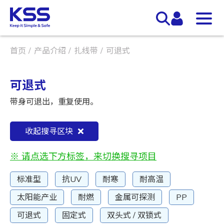
首页
产品介绍
扎线带
可退式
可退式
带身可退出，重复使用。
收起搜寻区块
※ 请点选下方标签，来切换搜寻项目
标准型
抗UV
耐寒
耐高温
太阳能产业
耐燃
金属可探测
PP
可退式
固定式
双头式 / 双锁式