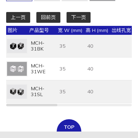
上一页
回前页
下一页
图片
产品型号
宽 W (mm)
高 H (mm)
出线孔宽 S 
MCH-
35
40
31BK
MCH-
35
40
31WE
MCH-
35
40
31SL
TOP