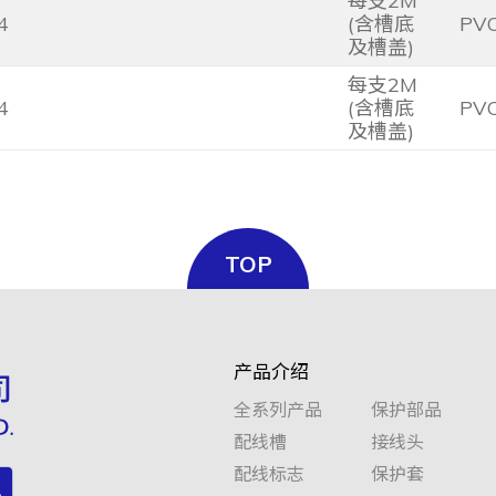
每支2M
4
(含槽底
PV
及槽盖)
每支2M
4
(含槽底
PV
及槽盖)
TOP
产品介绍
全系列产品
保护部品
配线槽
接线头
配线标志
保护套