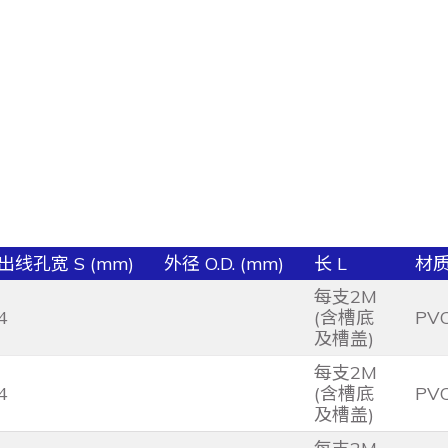
出线孔宽 S (mm)
外径 O.D. (mm)
长 L
材
每支2M
4
(含槽底
PV
及槽盖)
每支2M
4
(含槽底
PV
及槽盖)