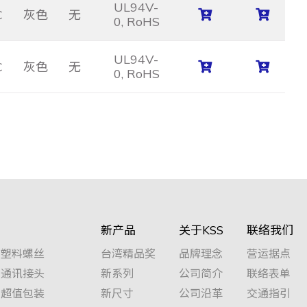
UL94V-
C
灰色
无
0, RoHS
UL94V-
C
灰色
无
0, RoHS
新产品
关于KSS
联络我们
塑料螺丝
台湾精品奖
品牌理念
营运据点
通讯接头
新系列
公司简介
联络表单
超值包装
新尺寸
公司沿革
交通指引