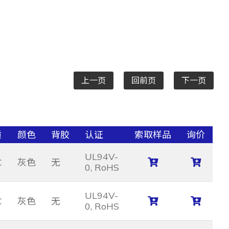
上一页
回前页
下一页
质
颜色
背胶
认证
索取样品
询价
UL94V-
C
灰色
无
0, RoHS
UL94V-
C
灰色
无
0, RoHS