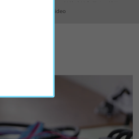
2. 圓弧型開口，便於快速撥入電線、抽換
Youtube Video
電線。
3. 有助於電線散熱，可重複使用，裝飾美
化環境。
※一包10個，組裝後，長度最長約34公
分。