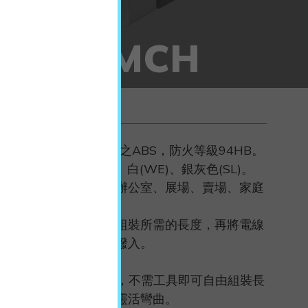
MCH
Features
材質：UL合格之ABS，防火等級94HB。
顏色：黑(BK)、白(WE)、銀灰色(SL)。
用途：適用於辦公室、展場、賣場、家庭
等配線與整理。
使用方法：先組裝所需的長度，再將電線
由圓弧型開口撥入。
特點：
1. 萬向頭設計，不需工具即可自由組裝長
度，多方向性靈活彎曲。