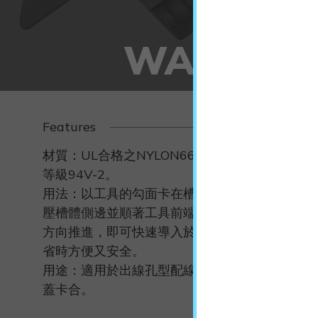
WA
Features
材質：UL合格之NYLON66(黑色)，防火
等級94V-2。
用法：以工具的勾面卡在槽蓋卡溝內，擠
壓槽體側邊並順著工具前端的半弧形撥片
方向推進，即可快速導入於槽蓋卡溝內，
省時方便又安全。
用途：適用於出線孔型配線槽之槽體與槽
蓋卡合。