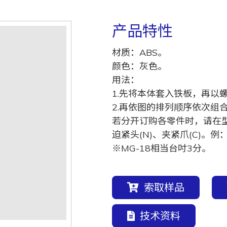
产品特性
材质：ABS。
颜色：灰色。
用法：
1.先将本体套入铁板，再以
2.再依图的排列顺序依次组
若分开订购各零件时，请在型号
迫紧头(N)、夹紧爪(C)。例
※MG-18相当台吋3分。
索取样品
技术资料