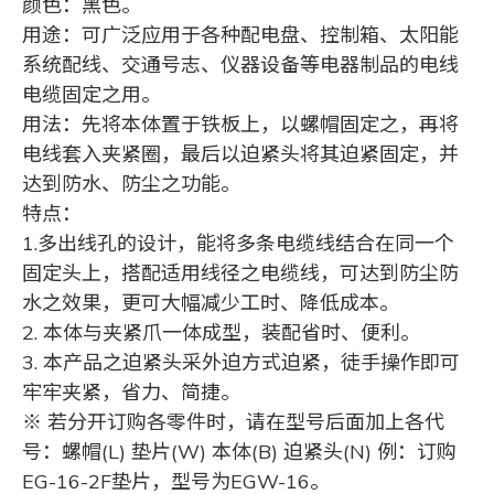
颜色：黑色。
用途：可广泛应用于各种配电盘、控制箱、太阳能
系统配线、交通号志、仪器设备等电器制品的电线
电缆固定之用。
用法：先将本体置于铁板上，以螺帽固定之，再将
电线套入夹紧圈，最后以迫紧头将其迫紧固定，并
达到防水、防尘之功能。
特点：
1.多出线孔的设计，能将多条电缆线结合在同一个
固定头上，搭配适用线径之电缆线，可达到防尘防
水之效果，更可大幅减少工时、降低成本。
2. 本体与夹紧爪一体成型，装配省时、便利。
3. 本产品之迫紧头采外迫方式迫紧，徒手操作即可
牢牢夹紧，省力、简捷。
※ 若分开订购各零件时，请在型号后面加上各代
号：螺帽(L) 垫片(W) 本体(B) 迫紧头(N) 例：订购
EG-16-2F垫片，型号为EGW-16。