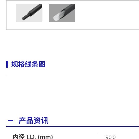
规格线条图
产品资讯
内径 I.D. (mm)
90.0