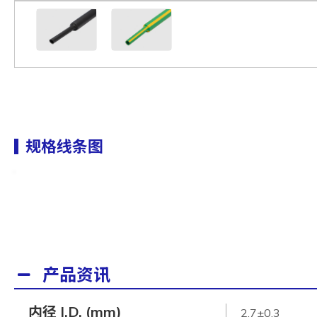
规格线条图
产品资讯
内径 I.D. (mm)
2.7±0.3