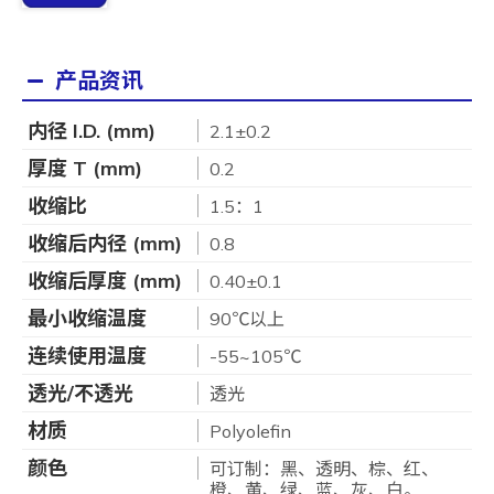
产品资讯
内径 I.D. (mm)
2.1±0.2
厚度 T (mm)
0.2
收缩比
1.5：1
收缩后内径 (mm)
0.8
收缩后厚度 (mm)
0.40±0.1
最小收缩温度
90℃以上
连续使用温度
-55~105℃
透光/不透光
透光
材质
Polyolefin
颜色
可订制：黑、透明、棕、红、
橙、黄、绿、蓝、灰、白。