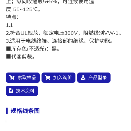
上；纵向收缩最5±5%，可连续使用温
度-55~125℃。
特点：
1.1
2.符合UL规范，额定电压300V，阻燃级别VW-1。
3.适用于电线终端、连接部的绝缘、保护功能。
■库存色(不透光)：黑。
■代客剪裁。
索取样品
加入询价
产品型录
技术资料
规格线条图