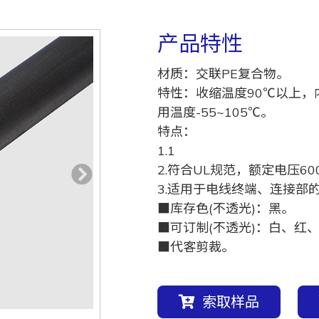
产品特性
材质：交联PE复合物。
特性：收缩温度90℃以上，
用温度-55~105℃。
特点：
1.1
2.符合UL规范，额定电压60
3.适用于电线终端、连接部
■库存色(不透光)：黑。
■可订制(不透光)：白、红
■代客剪裁。
索取样品