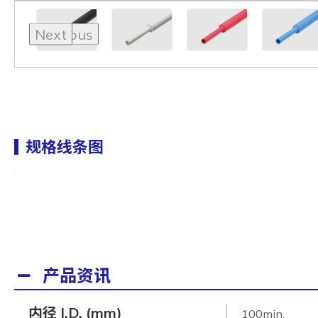
Previous
Next
规格线条图
产品资讯
内径 I.D. (mm)
100min.