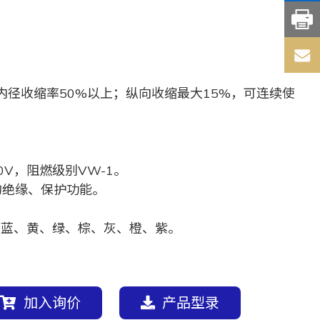
内径收缩率50%以上；纵向收缩最大15%，可连续使
0V，阻燃级别VW-1。
的绝缘、保护功能。
、蓝、黄、绿、棕、灰、橙、紫。
加入询价
产品型录