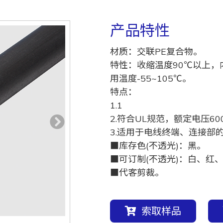
产品特性
材质：交联PE复合物。
特性：收缩温度90℃以上，
用温度-55~105℃。
特点：
1.1
2.符合UL规范，额定电压60
3.适用于电线终端、连接部
■库存色(不透光)：黑。
■可订制(不透光)：白、红
■代客剪裁。
索取样品