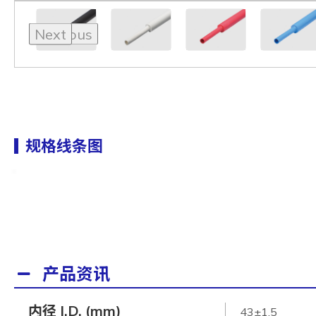
Previous
Next
规格线条图
产品资讯
内径 I.D. (mm)
43±1.5