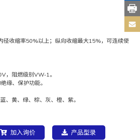
内径收缩率50%以上；纵向收缩最大15%，可连续使
0V，阻燃级别VW-1。
的绝缘、保护功能。
、蓝、黄、绿、棕、灰、橙、紫。
加入询价
产品型录