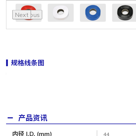
Previous
Next
规格线条图
产品资讯
内径 I.D. (mm)
44