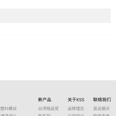
新产品
关于KSS
联络我们
塑料螺丝
台湾精品奖
品牌理念
营运据点
通讯接头
新系列
公司简介
联络表单