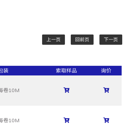
上一页
回前页
下一页
包装
索取样品
询价
每卷10M
每卷10M