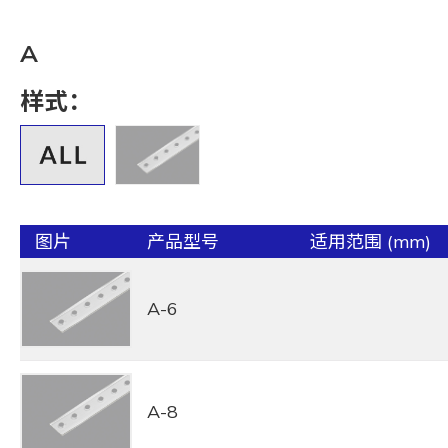
A
样式：
图片
产品型号
适用范围 (mm)
A-6
A-8