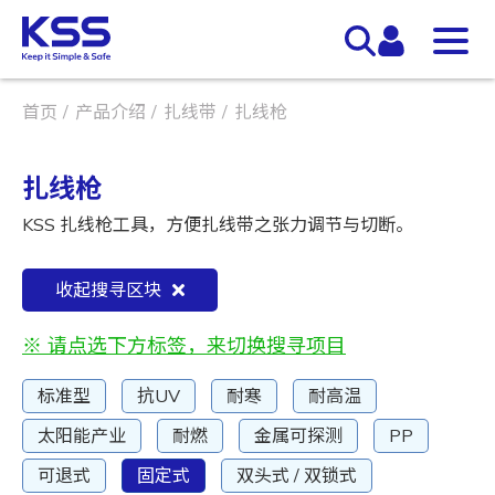
首页
产品介绍
扎线带
扎线枪
扎线枪
KSS 扎线枪工具，方便扎线带之张力调节与切断。
收起搜寻区块
※ 请点选下方标签，来切换搜寻项目
标准型
抗UV
耐寒
耐高温
太阳能产业
耐燃
金属可探测
PP
可退式
固定式
双头式 / 双锁式