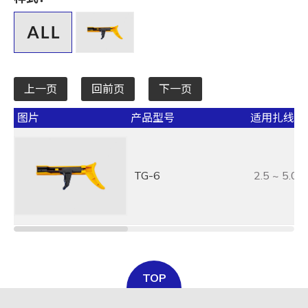
全选
宽 W mm / inch
全选
上一页
回前页
下一页
承受力 lbs/kgf/N
图片
产品型号
适用扎线带宽
全选
最大束线径 (mm)
TG-6
2.5 ~ 5.0
全选
基板孔径 (mm)
全选
基板厚度 (mm)
TOP
全选