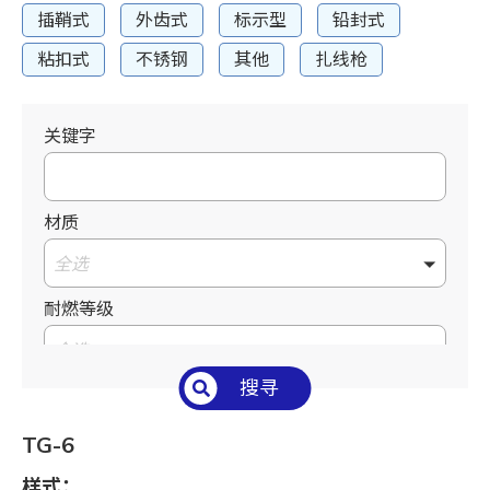
插鞘式
外齿式
标示型
铅封式
粘扣式
不锈钢
其他
扎线枪
关键字
材质
全选
耐燃等级
全选
搜寻
温度°C/°F
全选
TG-6
长 L mm / inch
样式：