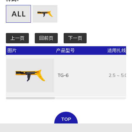
全选
宽 W mm / inch
全选
上一页
回前页
下一页
承受力 lbs/kgf/N
图片
产品型号
适用扎线带宽
全选
最大束线径 (mm)
TG-6
2.5 ~ 5.0
全选
基板孔径 (mm)
全选
基板厚度 (mm)
TOP
全选