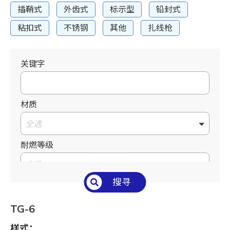
插鞘式
外齿式
标示型
铅封式
粘扣式
不锈钢
其他
扎线枪
关键字
材质
全选
耐燃等级
全选
搜寻
温度°C/°F
全选
TG-6
长 L mm / inch
样式：