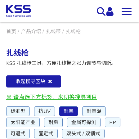
首页
产品介绍
扎线带
扎线枪
扎线枪
KSS 扎线枪工具，方便扎线带之张力调节与切断。
收起搜寻区块
※ 请点选下方标签，来切换搜寻项目
标准型
抗UV
耐寒
耐高温
太阳能产业
耐燃
金属可探测
PP
可退式
固定式
双头式 / 双锁式