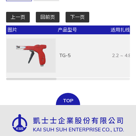
上一页
回前页
下一页
图片
产品型号
适用扎线带宽
TG-5
2.2 ~ 4.8
TOP