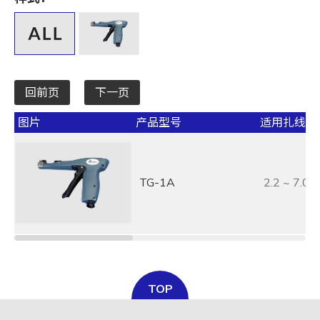
全选
宽 W mm / inch
全选
回前页
下一页
承受力 lbs/kgf/N
图片
产品型号
适用扎线带宽
全选
最大束线径 (mm)
TG-1A
2.2 ~ 7.0
全选
基板孔径 (mm)
全选
基板厚度 (mm)
TOP
全选