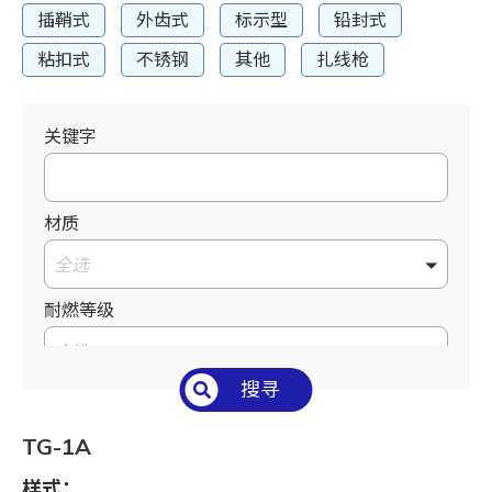
插鞘式
外齿式
标示型
铅封式
粘扣式
不锈钢
其他
扎线枪
关键字
材质
全选
耐燃等级
全选
搜寻
温度°C/°F
全选
TG-1A
长 L mm / inch
样式：