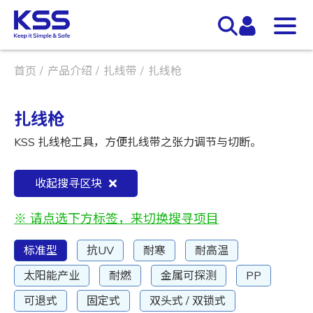
首页
产品介绍
扎线带
扎线枪
扎线枪
KSS 扎线枪工具，方便扎线带之张力调节与切断。
收起搜寻区块
※ 请点选下方标签，来切换搜寻项目
标准型
抗UV
耐寒
耐高温
太阳能产业
耐燃
金属可探测
PP
可退式
固定式
双头式 / 双锁式