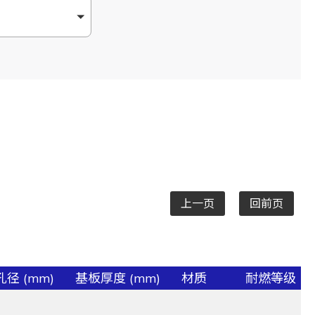
上一页
回前页
径 (mm)
基板厚度 (mm)
材质
耐燃等级