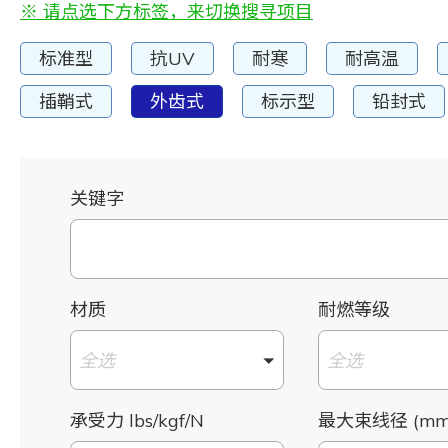
※ 请点选下方标签，来切换搜寻项目
标准型
抗UV
耐寒
耐高温
插鞘式
外齿式
标示型
铅封式
关键字
材质
耐燃等级
全选
全选
承受力 lbs/kgf/N
最大束线径 (mm