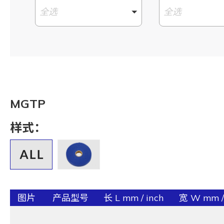
全选
全选
MGTP
样式：
图片
产品型号
长 L mm / inch
宽 W mm /