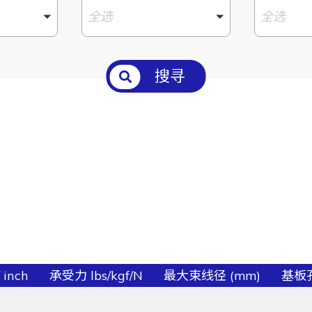
全选
全选
搜寻
 inch
承受力 lbs/kgf/N
最大束线径 (mm)
基板孔