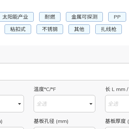
太阳能产业
耐燃
金属可探测
PP
粘扣式
不锈钢
其他
扎线枪
温度°C/°F
长 L mm /
全选
全选
)
基板孔径 (mm)
基板厚度 (