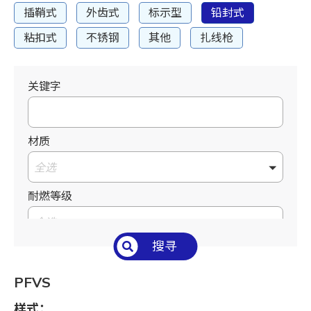
插鞘式
外齿式
标示型
铅封式
粘扣式
不锈钢
其他
扎线枪
关键字
材质
全选
耐燃等级
全选
搜寻
温度°C/°F
全选
PFVS
长 L mm / inch
样式：