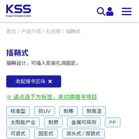
首页
产品介绍
扎线带
插鞘式
插鞘式
插鞘设计，可插入安装孔洞固定。
收起搜寻区块
※ 请点选下方标签，来切换搜寻项目
标准型
抗UV
耐寒
耐高温
太阳能产业
耐燃
金属可探测
PP
可退式
固定式
双头式 / 双锁式