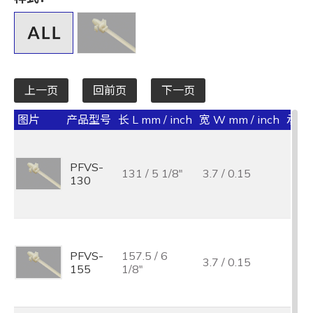
全选
宽 W mm / inch
全选
上一页
回前页
下一页
承受力 lbs/kgf/N
图片
产品型号
长 L mm / inch
宽 W mm / inch
承受力 
全选
最大束线径 (mm)
PFVS-
131 / 5 1/8"
3.7 / 0.15
40 /
130
全选
基板孔径 (mm)
全选
PFVS-
157.5 / 6
3.7 / 0.15
40 /
155
1/8"
基板厚度 (mm)
全选