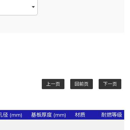
上一页
回前页
下一页
径 (mm)
基板厚度 (mm)
材质
耐燃等级