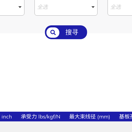
全选
全选
搜寻
 inch
承受力 lbs/kgf/N
最大束线径 (mm)
基板孔