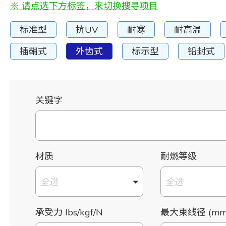
※ 请点选下方标签，来切换搜寻项目
标准型
抗UV
耐寒
耐高温
插鞘式
外齿式
标示型
铅封式
关键字
材质
耐燃等级
全选
全选
承受力 lbs/kgf/N
最大束线径 (mm