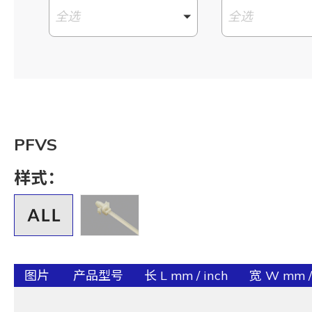
全选
全选
PFVS
样式：
图片
产品型号
长 L mm / inch
宽 W mm /