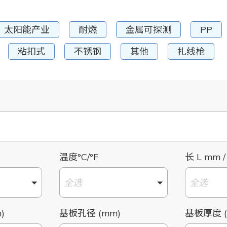
太阳能产业
耐燃
金属可探测
PP
粘扣式
不锈钢
其他
扎线枪
温度°C/°F
长 L mm /
全选
全选
)
基板孔径 (mm)
基板厚度 (