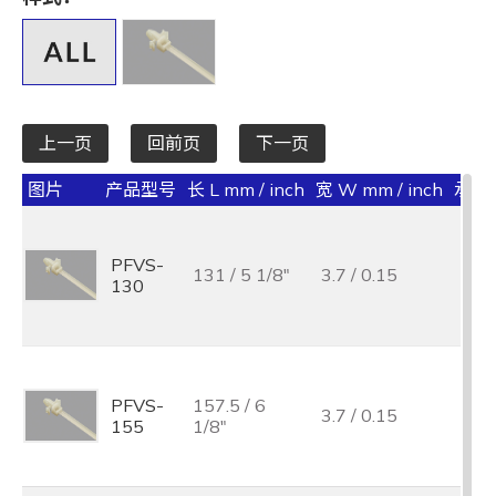
全选
宽 W mm / inch
全选
上一页
回前页
下一页
承受力 lbs/kgf/N
图片
产品型号
长 L mm / inch
宽 W mm / inch
承受力 
全选
最大束线径 (mm)
PFVS-
131 / 5 1/8"
3.7 / 0.15
40 /
130
全选
基板孔径 (mm)
全选
PFVS-
157.5 / 6
3.7 / 0.15
40 /
155
1/8"
基板厚度 (mm)
全选