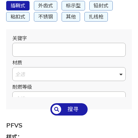
插鞘式
外齿式
标示型
铅封式
粘扣式
不锈钢
其他
扎线枪
关键字
材质
全选
耐燃等级
全选
搜寻
温度°C/°F
全选
PFVS
长 L mm / inch
样式：