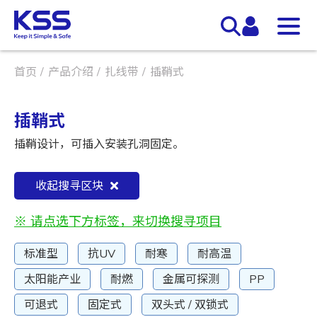
首页
产品介绍
扎线带
插鞘式
插鞘式
插鞘设计，可插入安装孔洞固定。
收起搜寻区块
※ 请点选下方标签，来切换搜寻项目
标准型
抗UV
耐寒
耐高温
太阳能产业
耐燃
金属可探测
PP
可退式
固定式
双头式 / 双锁式