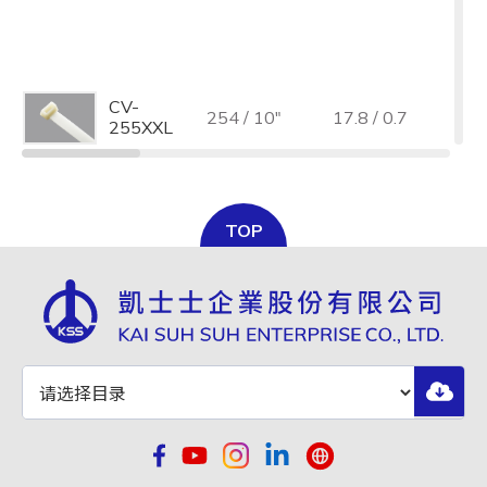
全选
CV-
254 / 10"
17.8 / 0.7
12
255XXL
TOP
CV-
25
280 / 11"
12.7 / 0.5
280XL
1