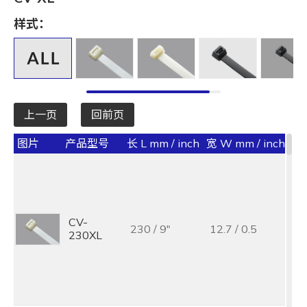
长 L mm / inch
样式：
全选
宽 W mm / inch
全选
上一页
回前页
承受力 lbs/kgf/N
图片
产品型号
长 L mm / inch
宽 W mm / inch
承受
全选
最大束线径 (mm)
全选
CV-
25
230 / 9"
12.7 / 0.5
230XL
1
基板孔径 (mm)
全选
基板厚度 (mm)