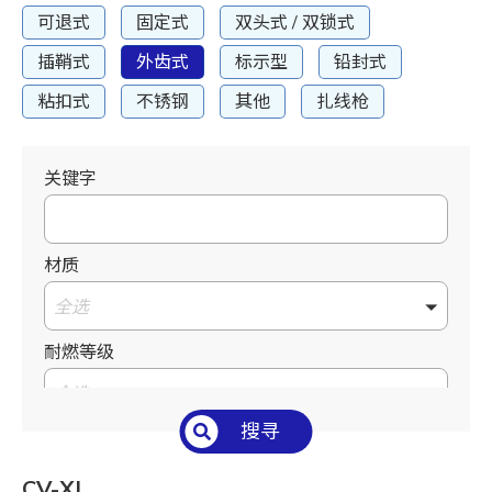
可退式
固定式
双头式 / 双锁式
插鞘式
外齿式
标示型
铅封式
粘扣式
不锈钢
其他
扎线枪
关键字
材质
全选
耐燃等级
全选
搜寻
温度°C/°F
全选
CV-XL