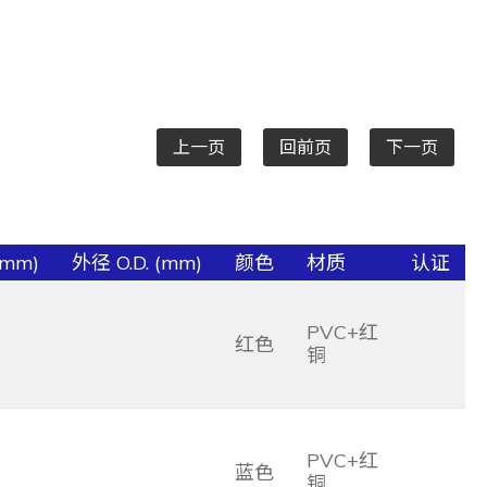
上一页
回前页
下一页
(mm)
外径 O.D. (mm)
颜色
材质
认证
PVC+红
红色
铜
PVC+红
蓝色
铜