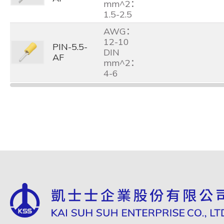
mm^2：
1.5-2.5
AWG：
12-10
PIN-5.5-
DIN
AF
mm^2：
4-6