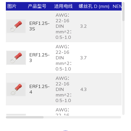
图片
产品型号
适用电线
螺丝孔 D (mm)
NEMA 
AWG：
22-16
ERF1.25-
DIN
3.2
3S
mm^2：
0.5-1.0
AWG：
22-16
ERF1.25-
DIN
3.7
3
mm^2：
0.5-1.0
AWG：
22-16
ERF1.25-
DIN
4.3
4
mm^2：
0.5-1.0
AWG：
22-16
ERF1.25-
DIN
4.3
4M
mm^2：