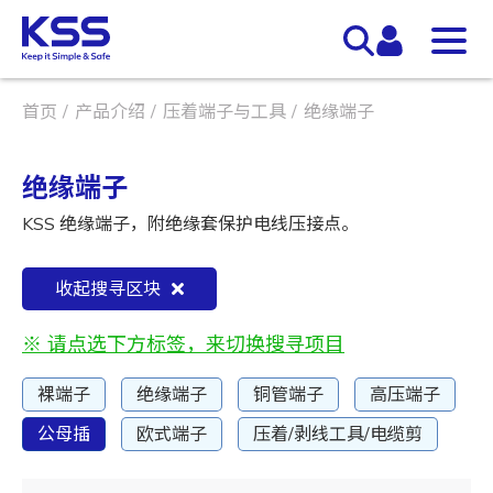
首页
产品介绍
压着端子与工具
绝缘端子
绝缘端子
KSS 绝缘端子，附绝缘套保护电线压接点。
收起搜寻区块
※ 请点选下方标签，来切换搜寻项目
裸端子
绝缘端子
铜管端子
高压端子
公母插
欧式端子
压着/剥线工具/电缆剪