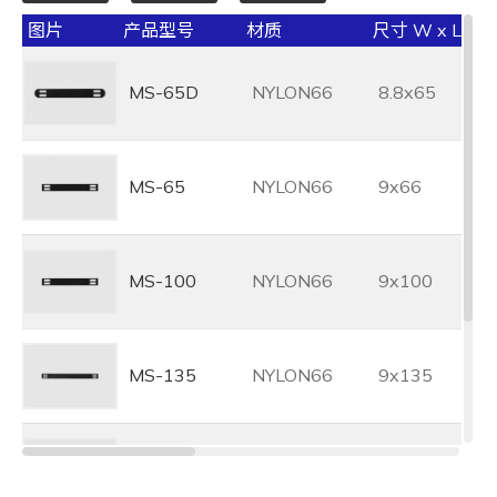
图片
产品型号
材质
尺寸 W x L (m
MS-65D
NYLON66
8.8x65
MS-65
NYLON66
9x66
MS-100
NYLON66
9x100
MS-135
NYLON66
9x135
MS-135L
NYLON66
9x135