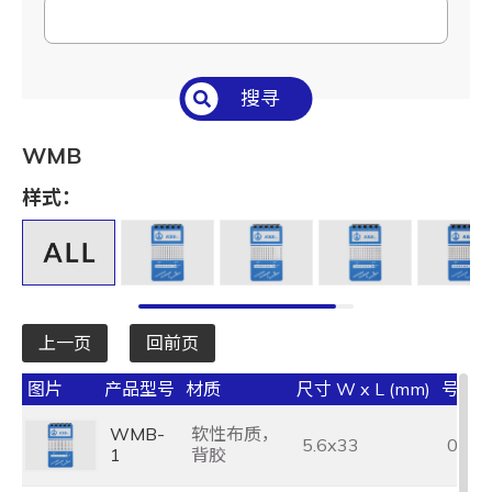
搜寻
WMB
样式：
上一页
回前页
图片
产品型号
材质
尺寸 W x L (mm)
号码
WMB-
软性布质，
5.6x33
0~9
1
背胶