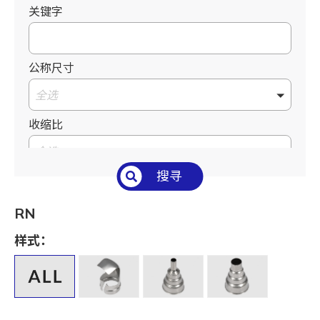
关键字
公称尺寸
全选
收缩比
全选
搜寻
内径 I.D. (mm)
全选
RN
厚度 T (mm)
样式：
全选