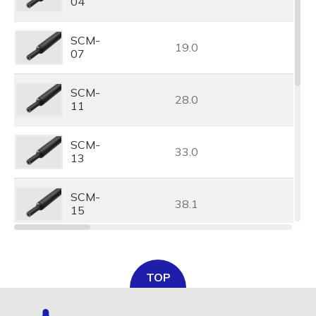
04
SCM-
19.0
07
SCM-
28.0
11
SCM-
33.0
13
SCM-
38.1
15
SCM-
44.0
17
TOP
SCM-
52.0
20