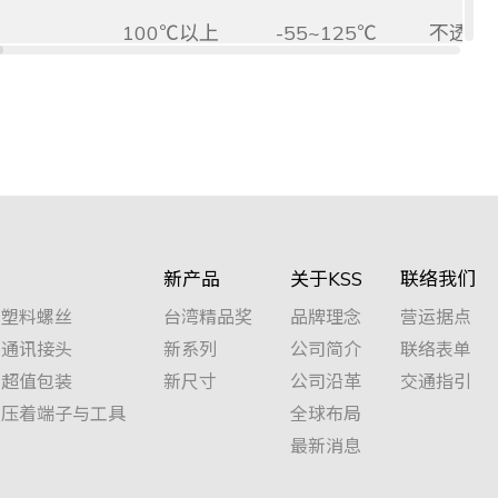
100℃以上
-55~125℃
不透光
100℃以上
-55~125℃
不透光
100℃以上
-55~125℃
不透光
新产品
关于KSS
联络我们
100℃以上
-55~125℃
不透光
塑料螺丝
台湾精品奖
品牌理念
营运据点
通讯接头
新系列
公司简介
联络表单
100℃以上
-55~125℃
不透光
超值包装
新尺寸
公司沿革
交通指引
压着端子与工具
全球布局
最新消息
100℃以上
-55~125℃
不透光