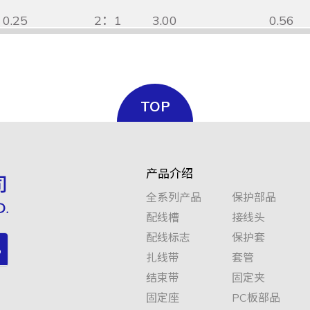
0.25
2：1
3.00
0.56
0.25
2：1
3.50
0.56
TOP
0.25
2：1
4.00
0.56
产品介绍
0.25
2：1
4.50
0.56
全系列产品
保护部品
配线槽
接线头
0.25
2：1
5.00
0.56
配线标志
保护套
扎线带
套管
结束带
固定夹
0.25
2：1
5.50
0.56
固定座
PC板部品