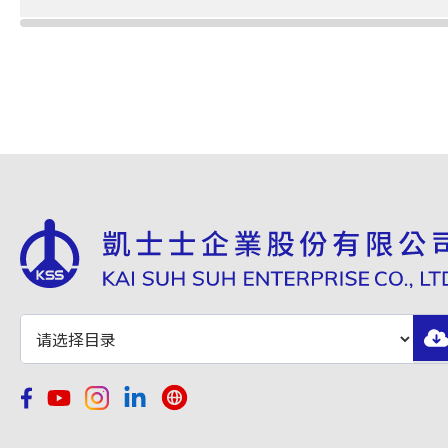
FZ-60
60min.
FZ-80
80min.