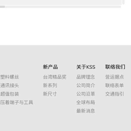
90℃以上
-55~105℃
不透光
新产品
关于KSS
联络我们
塑料螺丝
台湾精品奖
品牌理念
营运据点
通讯接头
新系列
公司简介
联络表单
超值包装
新尺寸
公司沿革
交通指引
压着端子与工具
全球布局
90℃以上
-55~105℃
不透光
最新消息