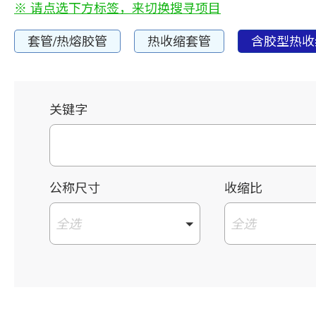
※ 请点选下方标签，来切换搜寻项目
套管/热熔胶管
热收缩套管
含胶型热收
关键字
公称尺寸
收缩比
全选
全选