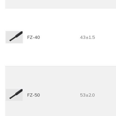
FZ-40
43±1.5
FZ-50
53±2.0