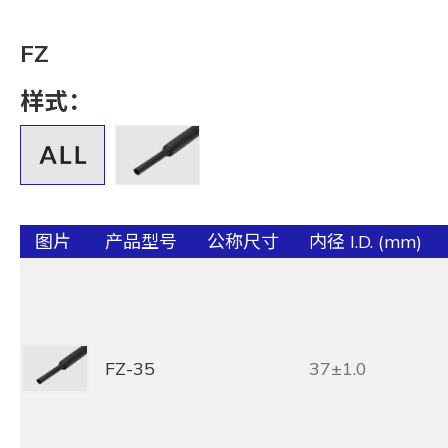
FZ
样式：
图片
产品型号
公称尺寸
内径 I.D. (mm)
FZ-35
37±1.0