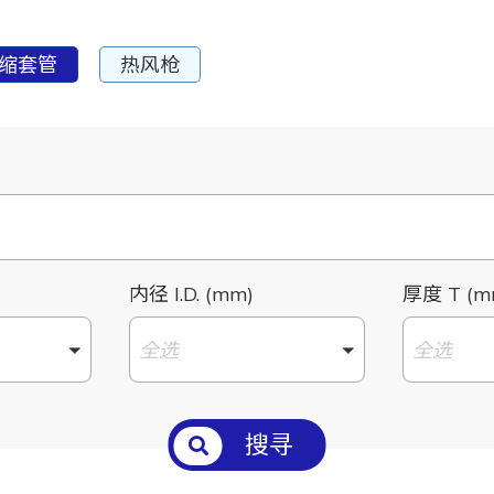
缩套管
热风枪
内径 I.D. (mm)
厚度 T (m
全选
全选
搜寻