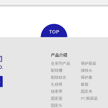
TOP
0.55
2：1
30.0
1.07
产品介绍
全系列产品
保护部品
配线槽
接线头
配线标志
保护套
扎线带
套管
0.60
2：1
40.0
1.17
结束带
固定夹
固定座
PC板部品
固定头