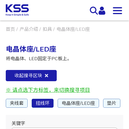
首页
产品介绍
扣具
电晶体座/LED座
电晶体座/LED座
将电晶体、LED固定于PC板上。
收起搜寻区块
※ 请点选下方标签，来切换搜寻项目
夹线套
扭线环
电晶体座/LED座
垫片
关键字