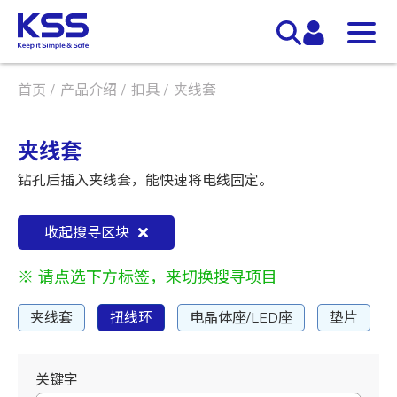
首页
产品介绍
扣具
夹线套
夹线套
钻孔后插入夹线套，能快速将电线固定。
收起搜寻区块
※ 请点选下方标签，来切换搜寻项目
夹线套
扭线环
电晶体座/LED座
垫片
关键字